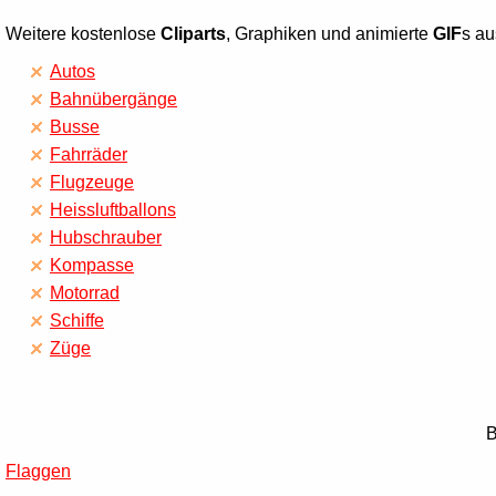
Weitere kostenlose
Cliparts
, Graphiken und animierte
GIF
s au
Autos
Bahnübergänge
Busse
Fahrräder
Flugzeuge
Heissluftballons
Hubschrauber
Kompasse
Motorrad
Schiffe
Züge
B
Flaggen